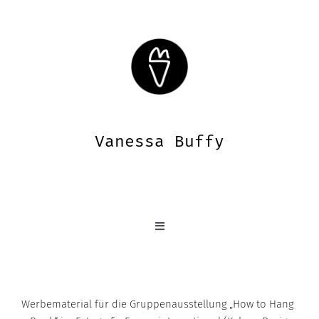
Zum
Inhalt
springen
Vanessa Buffy
Toggle
Navigation
Home
Werbematerial für die Gruppenausstellung „How to Hang
Profil